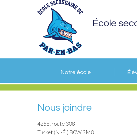
École sec
Notre école
Élè
Nous joindre
4258, route 308
Tusket (N.-É.) B0W 3M0