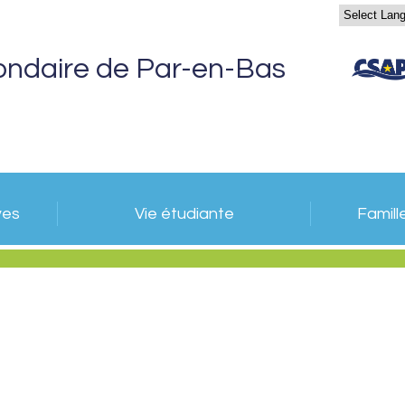
ondaire de Par-en-Bas
ves
Vie étudiante
Famill